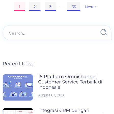
Posts
1
2
3
…
35
Next »
pagination
Recent Post
15 Platform Omnichannel
Customer Service Terbaik di
Indonesia
August 07, 2026
Integrasi CRM dengan