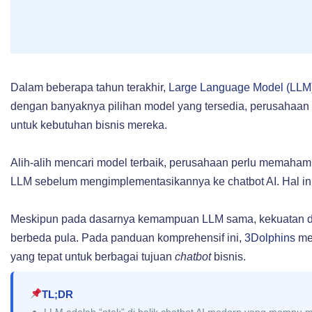
Dalam beberapa tahun terakhir,
Large Language Model (LLM
dengan banyaknya pilihan model yang tersedia, perusahaan
untuk kebutuhan bisnis mereka.
Alih-alih mencari model terbaik, perusahaan perlu memahami
LLM sebelum mengimplementasikannya ke chatbot AI. Hal ini
Meskipun pada dasarnya kemampuan LLM sama, kekuatan da
berbeda pula. Pada panduan komprehensif ini,
3Dolphins
me
yang tepat untuk berbagai tujuan
chatbot
bisnis.
TL;DR
LLM adalah “otak” di balik chatbot AI modern yang mampu