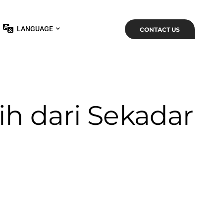
LANGUAGE
CONTACT US
ih dari Sekadar