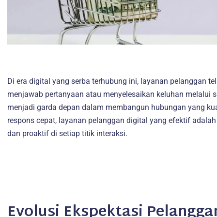
Di era digital yang serba terhubung ini, layanan pelanggan te
menjawab pertanyaan atau menyelesaikan keluhan melalui sat
menjadi garda depan dalam membangun hubungan yang kuat
respons cepat, layanan pelanggan digital yang efektif adala
dan proaktif di setiap titik interaksi.
Evolusi Ekspektasi Pelanggan