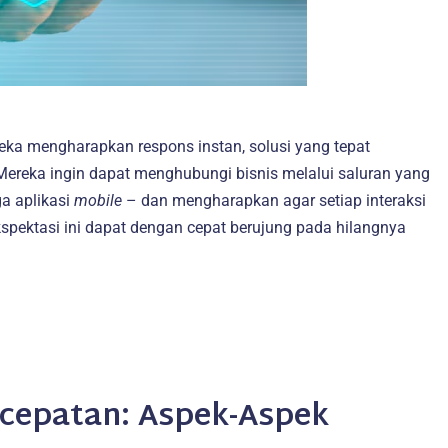
ereka mengharapkan respons instan, solusi yang tepat
Mereka ingin dapat menghubungi bisnis melalui saluran yang
ga aplikasi
mobile
– dan mengharapkan agar setiap interaksi
spektasi ini dapat dengan cepat berujung pada hilangnya
ecepatan: Aspek-Aspek