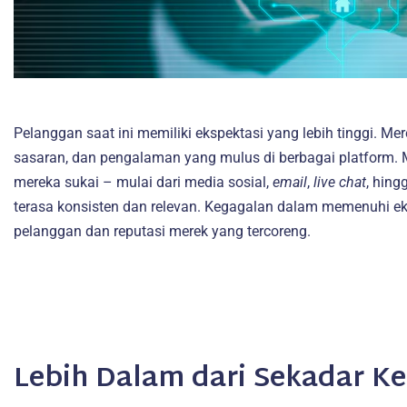
Pelanggan saat ini memiliki ekspektasi yang lebih tinggi. M
sasaran, dan pengalaman yang mulus di berbagai platform. 
mereka sukai – mulai dari media sosial,
email
,
live chat
, hing
terasa konsisten dan relevan. Kegagalan dalam memenuhi ek
pelanggan dan reputasi merek yang tercoreng.
Lebih Dalam dari Sekadar K