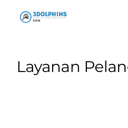
Layanan Pelang