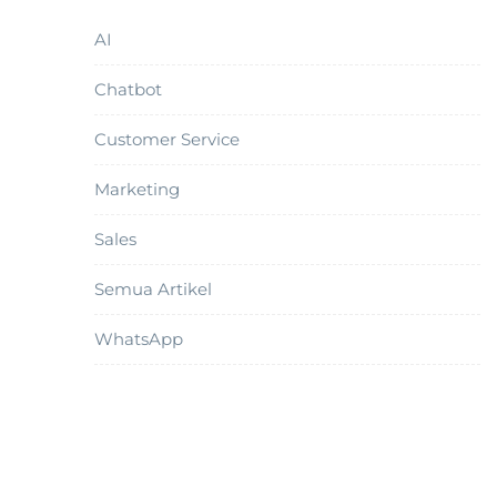
AI
Chatbot
Customer Service
Marketing
Sales
Semua Artikel
WhatsApp