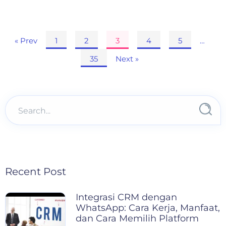
Paginasi
« Prev
1
2
3
4
5
…
pos
35
Next »
Recent Post
Integrasi CRM dengan
WhatsApp: Cara Kerja, Manfaat,
dan Cara Memilih Platform