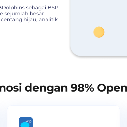
3Dolphins sebagai BSP
ke sejumlah besar
centang hijau, analitik
mosi dengan 98% Ope