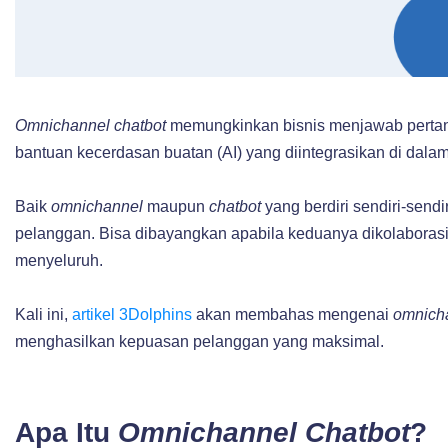
Omnichannel chatbot
memungkinkan bisnis menjawab perta
bantuan kecerdasan buatan (AI) yang diintegrasikan di dala
Baik
omnichannel
maupun
chatbot
yang berdiri sendiri-sen
pelanggan. Bisa dibayangkan apabila keduanya dikolabora
menyeluruh.
Kali ini,
artikel 3Dolphins
akan membahas mengenai
omnicha
menghasilkan kepuasan pelanggan yang maksimal.
Apa Itu
Omnichannel Chatbot
?