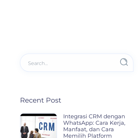
Recent Post
Integrasi CRM dengan
WhatsApp: Cara Kerja,
Manfaat, dan Cara
Memilih Platform