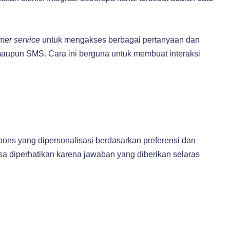
mer service
untuk mengakses berbagai pertanyaan dan
 maupun SMS. Cara ini berguna untuk membuat interaksi
ns yang dipersonalisasi berdasarkan preferensi dan
a diperhatikan karena jawaban yang diberikan selaras