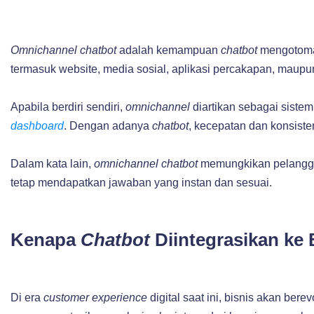
Omnichannel chatbot
adalah kemampuan
chatbot
mengotomas
termasuk website, media sosial, aplikasi percakapan, maupu
Apabila berdiri sendiri,
omnichannel
diartikan sebagai siste
dashboard
. Dengan adanya
chatbot
, kecepatan dan konsiste
Dalam kata lain,
omnichannel chatbot
memungkikan pelanggan
tetap mendapatkan jawaban yang instan dan sesuai.
Kenapa
Chatbot
Diintegrasikan ke
Di era
customer experience
digital saat ini, bisnis akan ber