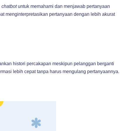
n
chatbot
untuk memahami dan menjawab pertanyaan
at menginterpretasikan pertanyaan dengan lebih akurat
ankan histori percakapan meskipun pelanggan berganti
rmasi lebih cepat tanpa harus mengulang pertanyaannya.