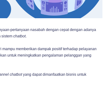
nyaan-pertanyaan nasabah dengan cepat dengan adanya
m sistem
chatbot
.
diri mampu memberikan dampak positif terhadap pelayanan
sikan untuk meningkatkan pengalaman pelanggan yang
nnel chatbot
yang dapat dimanfaatkan bisnis untuk