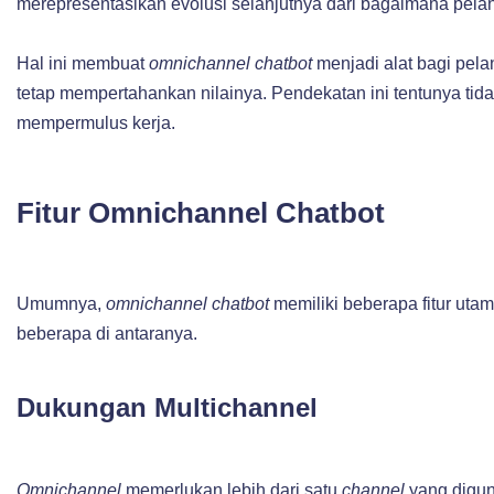
merepresentasikan evolusi selanjutnya dari bagaimana pelan
Hal ini membuat
omnichannel chatbot
menjadi alat bagi pelan
tetap mempertahankan nilainya. Pendekatan ini tentunya ti
mempermulus kerja.
Fitur Omnichannel Chatbot
Umumnya,
omnichannel chatbot
memiliki beberapa fitur uta
beberapa di antaranya.
Dukungan Multichannel
Omnichannel
memerlukan lebih dari satu
channel
yang diguna