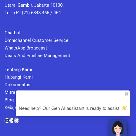
Utara, Gambir, Jakarta 10130.
Tel: +62 (21) 6348 466 / 464
Chatbot
Omnichannel Customer Service
WhatsApp Broadcast
Deals And Pipeline Management
Tentang Kami
Hubungi Kami
Dokumentasi
Mitra
Blog
Need help? Our Gen AI assistant is ready to assist!
Kebijakan Privasi
LinkedIn
Instagram
WhatsApp
Copyright ©2024 3DOLPHINS All Rights Reserved