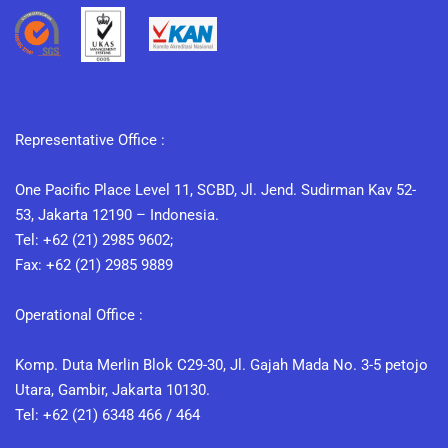
Representative Office :
One Pacific Place Level 11, SCBD, Jl. Jend. Sudirman Kav 52-
53, Jakarta 12190 – Indonesia.
Tel: +62 (21) 2985 9602;
Fax: +62 (21) 2985 9889
Operational Office :
Komp. Duta Merlin Blok C29-30, Jl. Gajah Mada No. 3-5 petojo
Utara, Gambir, Jakarta 10130.
Tel: +62 (21) 6348 466 / 464