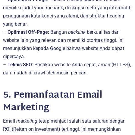
memiliki judul yang menarik, deskripsi meta yang informatif,
penggunaan kata kunci yang alami, dan struktur heading
yang benar.
–
Optimasi Off-Page:
Bangun
backlink
berkualitas dari
website lain yang relevan dan memiliki otoritas tinggi. Ini
menunjukkan kepada Google bahwa website Anda dapat
dipercaya.
–
Teknis SEO:
Pastikan website Anda cepat, aman (HTTPS),
dan mudah di-crawl oleh mesin pencari.
5. Pemanfaatan Email
Marketing
Email
marketing
tetap menjadi salah satu saluran dengan
ROI (Return on Investment) tertinggi. Ini memungkinkan