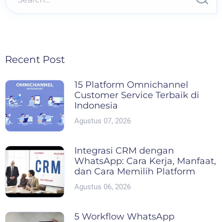
Recent Post
15 Platform Omnichannel
Customer Service Terbaik di
Indonesia
Agustus 07, 2026
Integrasi CRM dengan
WhatsApp: Cara Kerja, Manfaat,
dan Cara Memilih Platform
Agustus 06, 2026
5 Workflow WhatsApp