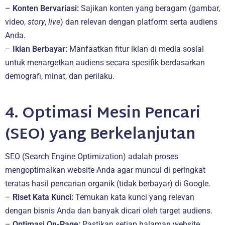
–
Konten Bervariasi:
Sajikan konten yang beragam (gambar,
video,
story
,
live
) dan relevan dengan platform serta audiens
Anda.
–
Iklan Berbayar:
Manfaatkan fitur iklan di media sosial
untuk menargetkan audiens secara spesifik berdasarkan
demografi, minat, dan perilaku.
4. Optimasi Mesin Pencari
(SEO) yang Berkelanjutan
SEO (Search Engine Optimization) adalah proses
mengoptimalkan website Anda agar muncul di peringkat
teratas hasil pencarian organik (tidak berbayar) di Google.
–
Riset Kata Kunci:
Temukan kata kunci yang relevan
dengan bisnis Anda dan banyak dicari oleh target audiens.
–
Optimasi On-Page:
Pastikan setiap halaman website