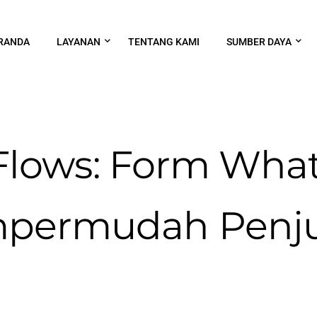
RANDA
LAYANAN
TENTANG KAMI
SUMBER DAYA
lows: Form Wha
permudah Penju