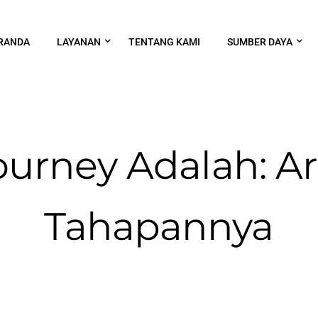
RANDA
LAYANAN
TENTANG KAMI
SUMBER DAYA
rney Adalah: Art
Tahapannya