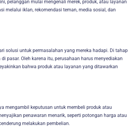
ni, pelanggan mulai mengenali merek, produk, atau layanan
 melalui iklan, rekomendasi teman, media sosial, dan
ari solusi untuk permasalahan yang mereka hadapi. Di tahap
a di pasar. Oleh karena itu, perusahaan harus menyediakan
meyakinkan bahwa produk atau layanan yang ditawarkan
nya mengambil keputusan untuk membeli produk atau
menyajikan penawaran menarik, seperti potongan harga atau
h cenderung melakukan pembelian.