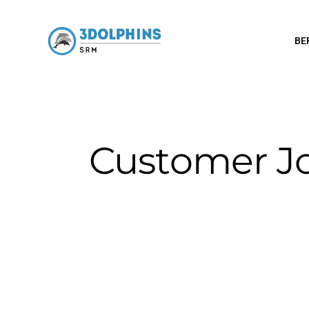
BE
Customer Jou