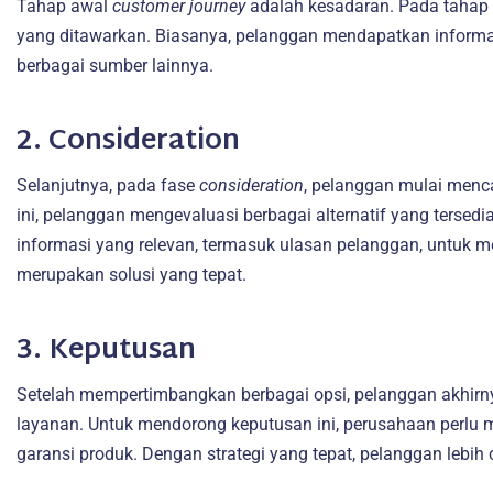
Tahap awal
customer journey
adalah kesadaran. Pada tahap i
yang ditawarkan. Biasanya, pelanggan mendapatkan informasi
berbagai sumber lainnya.
2. Consideration
Selanjutnya, pada fase
consideration
, pelanggan mulai menc
ini, pelanggan mengevaluasi berbagai alternatif yang tersedi
informasi yang relevan, termasuk ulasan pelanggan, untuk 
merupakan solusi yang tepat.
3. Keputusan
Setelah mempertimbangkan berbagai opsi, pelanggan akhir
layanan. Untuk mendorong keputusan ini, perusahaan perlu 
garansi produk. Dengan strategi yang tepat, pelanggan lebi