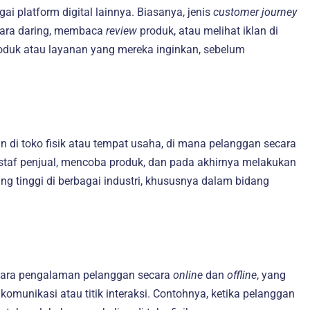
ai platform digital lainnya. Biasanya, jenis
customer journey
ecara daring, membaca
review
produk, atau melihat iklan di
roduk atau layanan yang mereka inginkan, sebelum
di toko fisik atau tempat usaha, di mana pelanggan secara
 staf penjual, mencoba produk, dan pada akhirnya melakukan
ang tinggi di berbagai industri, khususnya dalam bidang
ara pengalaman pelanggan secara
online
dan
offline
, yang
munikasi atau titik interaksi. Contohnya, ketika pelanggan