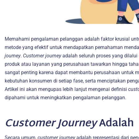
Memahami pengalaman pelanggan adalah faktor krusial untu
metode yang efektif untuk mendapatkan pemahaman menda
journey
.
Customer journey
adalah seluruh proses yang dilalui
produk atau layanan yang perusahaan tawarkan hingga tah
sangat penting karena dapat membantu perusahaan untuk meng
kebutuhan konsumen di setiap fase, serta menciptakan penga
Artikel ini akan mengupas lebih lanjut mengenai definisi
cust
dipahami untuk meningkatkan pengalaman pelanggan.
Customer Journey
Adalah
Secara umum,
customer journey
adalah representasi dari pe