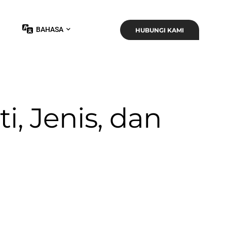
BAHASA
HUBUNGI KAMI
i, Jenis, dan