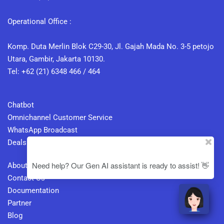
Operational Office :
Komp. Duta Merlin Blok C29-30, Jl. Gajah Mada No. 3-5 petojo
Utara, Gambir, Jakarta 10130.
Tel: +62 (21) 6348 466 / 464
Chatbot
Omnichannel Customer Service
WhatsApp Broadcast
Deals And Pipeline Management
Need help? Our Gen AI assistant is ready to assist! 👋
About Us
Contact Us
Documentation
Partner
Blog