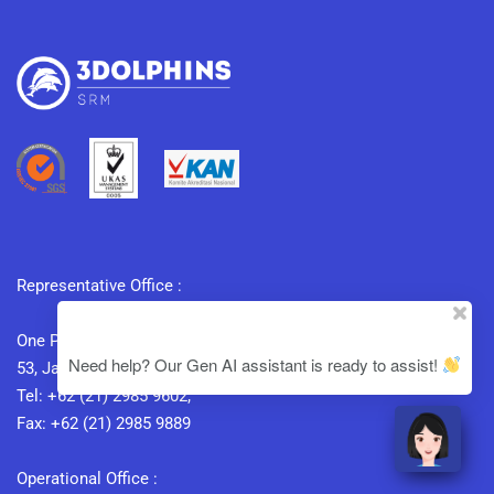
Representative Office :
One Pacific Place Level 11, SCBD, Jl. Jend. Sudirman Kav 52-
Need help? Our Gen AI assistant is ready to assist!
53, Jakarta 12190 – Indonesia.
Tel: +62 (21) 2985 9602;
Fax: +62 (21) 2985 9889
Operational Office :